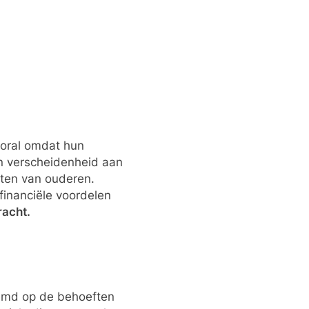
ooral omdat hun
en verscheidenheid aan
sten van ouderen.
financiële voordelen
racht.
temd op de behoeften