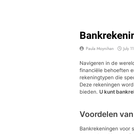
Skip
to
content
Lif
Your Headq
Bankrekenin
Paula Moynihan
July 1
Navigeren in de werel
financiële behoeften 
rekeningtypen die spe
Deze rekeningen worde
bieden.
U kunt bankre
Voordelen van
Bankrekeningen voor s