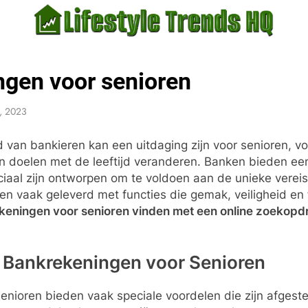
estyle Trends HQ
uarters For The Latest Lifestyle Trends
gen voor senioren
1, 2023
d van bankieren kan een uitdaging zijn voor senioren, v
en doelen met de leeftijd veranderen. Banken bieden e
ciaal zijn ontworpen om te voldoen aan de unieke verei
n vaak geleverd met functies die gemak, veiligheid en 
keningen voor senioren vinden met een online zoekopd
 Bankrekeningen voor Senioren
enioren bieden vaak speciale voordelen die zijn afges